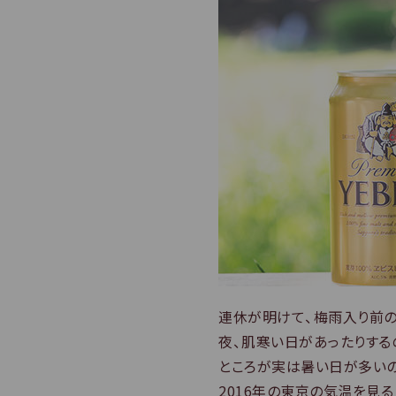
本
文
へ
移
動
し
ま
す
サ
イ
ト
共
通
連休が明けて、梅雨入り前の
情
報
夜、肌寒い日があったりする
へ
ところが実は暑い日が多いの
移
2016年の東京の気温を見る