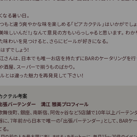
くなる暑い日。
つもと違う爽やかな味を楽しめる「ビアカクテル」はいかがでしょ
美味しいんだ！」なんて意見の方もいらっしゃると思います。わか
た味わいを見つけると、さらにビールが好きになる。
はずでしょう！
江さんは、日本でも唯一お店を持たずにBARのケータリングを行
や酒屋、スーパーで揃うものばかり。
ルとは違った魅力を再発見して下さい！
カクテル考案
出張バーテンダー 溝江 雅美プロフィール
歌舞伎町、銀座、南新宿、阿佐ヶ谷など5店舗で10年以上バーテン
器に、7年前から日本で唯一の「出張バーテンダー」として、BARケ
てる。
「目の前の人を最大限に楽しませる」をモットーに、毎月15～20件のイベ