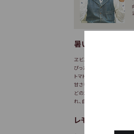
暑い日に飲みたい
ヱビスはそのまま飲めば、深
ぴったりな、清涼感を加えた
トマトカクテル」。
甘さを加えて飲みやすくした
どのカクテルにも共通してい
れ、自然に混ざるようにする
レモン風味のビア