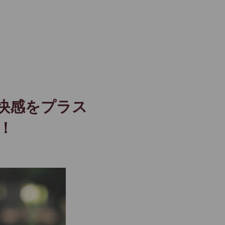
快感をプラス
！