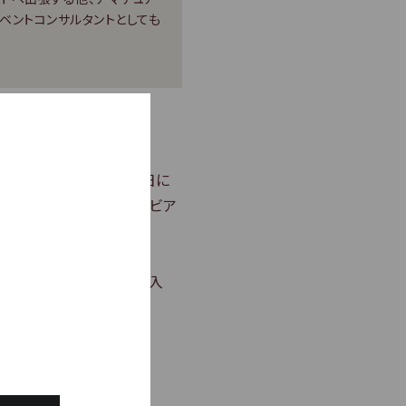
ベントコンサルタントとしても
わいを活かしつつ、暑い日に
をさらに楽しむ、「大人のビア
比重の軽いビールを先に入