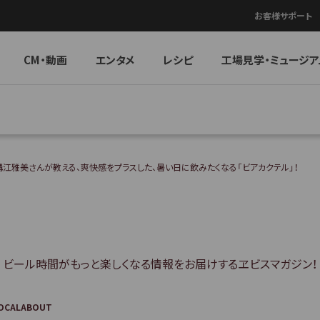
お客様サポート
CM・動画
エンタメ
レシピ
工場見学・ミュージア
江雅美さんが教える、爽快感をプラスした、暑い日に飲みたくなる「ビアカクテル」！
ビール時間がもっと楽しくなる情報を
お届けするヱビスマガジン！
OCAL
ABOUT