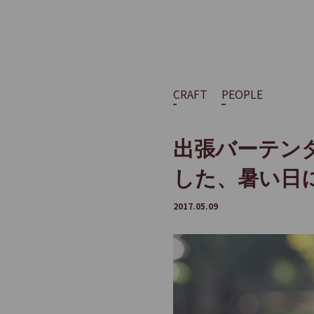
サ
イ
ト
内
共
CRAFT
PEOPLE
通
メ
出張バーテン
ニ
ュ
した、暑い日
ー
へ
2017.05.09
移
動
し
ま
す