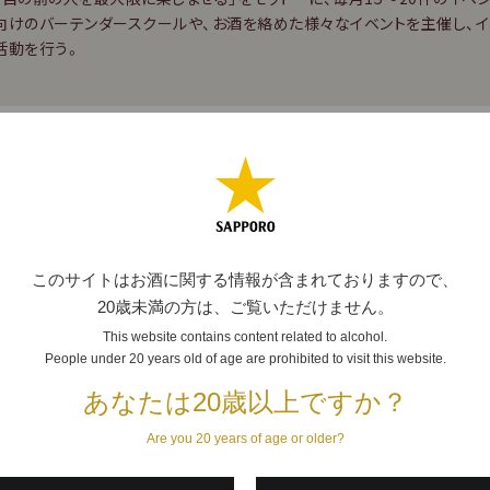
向けのバーテンダースクールや、お酒を絡めた様々なイベントを主催し、イ
活動を行う。
ビアカクテル
いコクとキリッとした締まりのある味わいを楽しめます。その味
「レモン風味のビアカクテル」と「ドッグスノーズ」。ヱビスのコク
このサイトはお酒に関する情報が含まれておりますので、
「梅酒ビア」の4つのビアカクテルをご紹介します。
20歳未満の方は、ご覧いただけません。
る作り方のポイントが、ビールの炭酸が抜けるのを防ぐために、
This website contains content related to alcohol.
People under 20 years old of age are prohibited to visit this website.
ことです。
あなたは20歳以上ですか？
カクテル
Are you 20 years of age or older?