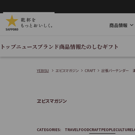
ペ
ー
ジ
商品情報
内
を
移
トップ
ニュース
ブランド
商品情報
たのしむ
ギフト
動
す
る
YEBISU
ヱビスマガジン
CRAFT
出張バーテンダー 溝
た
め
の
ヱビスマガジン
リ
ン
ク
で
CATEGORIES:
TRAVEL
FOOD
CRAFT
PEOPLE
CULTURE
L
す