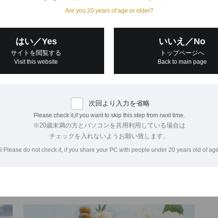
Are you 20 years of age or older?
はい／Yes
いいえ／No
サイトを閲覧する
トップページへ
Visit this website
Back to main page
【８月】夏野菜の精進揚げと、
30
次回より入力を省略
カラフル寒天ゼリー
「
Please check it,if you want to skip this step from next time.
に、
8月は蝉の鳴き声や、盆踊りの太鼓の響き、ドンと花火が上
江
※20歳未満の方とパソコンを共用利用している場合は
時間
がる音と、1年のなかで一番にぎやかな月。和名でいう「葉
豆
チェックを入れないようお願い致します。
見た
月」には、木の葉が落ちる頃という意味合いがあります。二
賞
※Please do not check it, if you share your PC with people under 20 years old of age
十四節気では7日の立秋が過ぎると「残…
の
2023.08.03
202