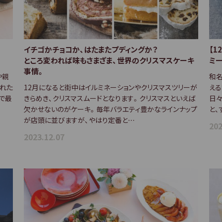
イチゴかチョコか、はたまたプディングか？
【1
ところ変われば味もさまざま、世界のクリスマスケーキ
ミ
事情。
や親
和名
られた
12月になると街中はイルミネーションやクリスマスツリーが
える
で最
きらめき、クリスマスムードとなります。クリスマスといえば
日々
欠かせないのがケーキ。毎年バラエティ豊かなラインナップ
と、
が店頭に並びますが、やはり定番と…
202
2023.12.07