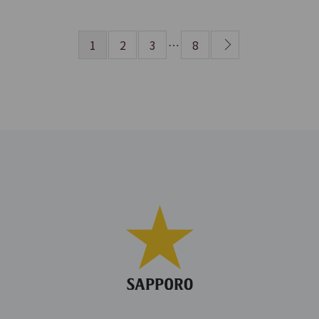
1
2
3
…
8