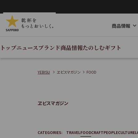
ペ
ー
ジ
商品情報
内
を
移
トップ
ニュース
ブランド
商品情報
たのしむ
ギフト
動
す
る
YEBISU
ヱビスマガジン
FOOD
た
め
の
ヱビスマガジン
リ
ン
ク
で
CATEGORIES:
TRAVEL
FOOD
CRAFT
PEOPLE
CULTURE
L
す