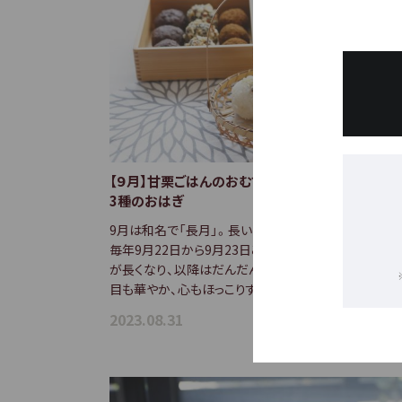
【９月】甘栗ごはんのおむすびと菊の花のお椀と、
3種のおはぎ
9月は和名で「長月」。長い夜の月という意味があるよう
毎年9月22日から9月23日ごろの秋分の日を境に夜の
が長くなり、以降はだんだんと秋が深まってゆきます。
目も華やか、心もほっこりする栗や…
2023.08.31