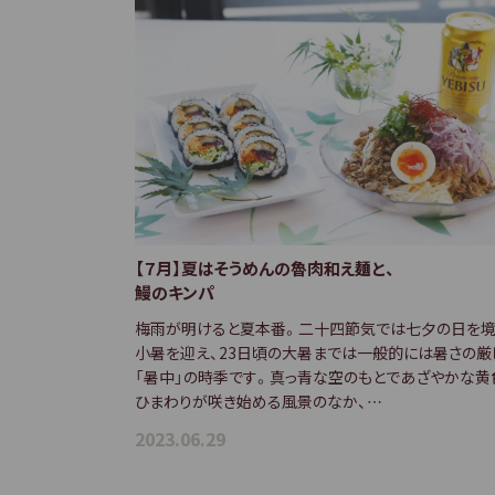
【７月】夏はそうめんの魯肉和え麺と、
鰻のキンパ
梅雨が明けると夏本番。二十四節気では七夕の日を
小暑を迎え、23日頃の大暑までは一般的には暑さの厳
「暑中」の時季です。真っ青な空のもとであざやかな黄
ひまわりが咲き始める風景のなか、…
2023.06.29