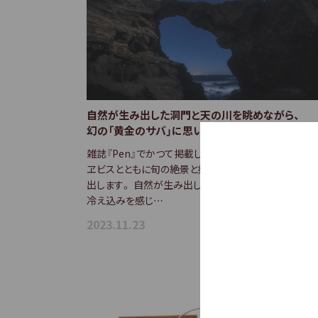
動
し
ま
す
自然が生み出した洞門と天の川を眺めながら、
幻の「黄金のサバ」に思いを馳せる。
雑誌『Pen』でかつて掲載したなかから、過去に発売さ
ヱビスとともに旬の絶景と郷土の味にまつわる記事を
出します。 自然が生み出した希有な絶景。 冬らしい厳
冷え込みを感じ…
2023.11.23