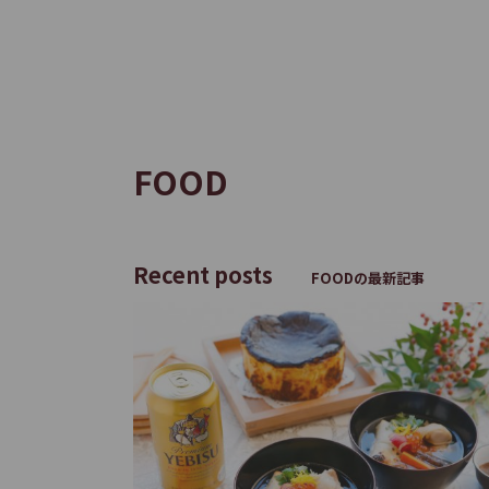
サ
イ
ト
内
共
FOOD
通
メ
ニ
ュ
Recent posts
FOODの最新記事
ー
へ
移
動
し
ま
す