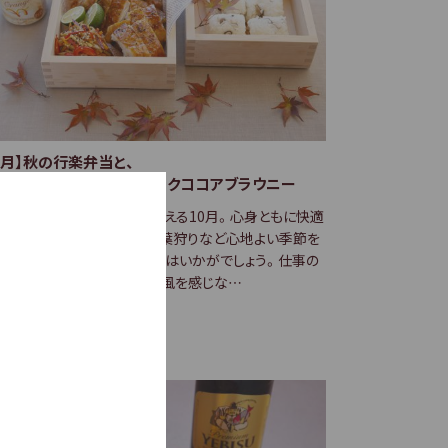
0月】秋の行楽弁当と、
ロウィンにぴったりのブラックココアブラウニー
澄み渡って秋晴れの日が増える10月。心身ともに快適
過ごせる季節の到来です。紅葉狩りなど心地よい季節を
きり楽しむために、外ごはんはいかがでしょう。仕事の
間や休日には外に出かけ、秋風を感じな…
3.10.05