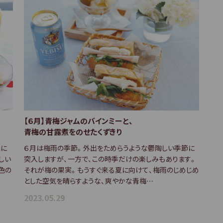
【６月】青梅ジャムのバインミーと、
青梅の甘露煮をのせたくずきり
境に
６月は梅雨の季節。外出をためらうような鬱陶しい季節に
しい
突入しますが、一方で、この時季だけの楽しみもあります。
色の
それが梅の果実。もうすぐ来る夏に向けて、梅雨のじめじめ
とした空気を晴らすような、爽やかな青梅…
2023.05.29