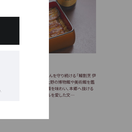
0年の伝統ーー
伊豆榮」の江戸前の鰻とは。
戸中期から上野不忍池でのれんを守り続ける「鰻割烹 伊
榮」。明治の頃から現在でも上野の博物館や美術館を鑑
した後に伊豆榮へ立ち寄って鰻を味わい、本郷へ抜ける
.
が粋な散策コースです。ビールを愛した文…
3.07.20