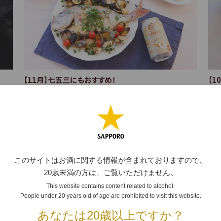
【11月】七五三にもおすすめ！
【1
鯛ときのこのアクアパッツアと、りんごのキャラメリゼ
ハ
れた
11月は和名で「霜月」。霜が降り始める頃という意味があ
空が
再掲
るように、8日の立冬を境に小春日和と冷え込みを繰り返し
に
しい
ながら、寒さが深まっていきます。秋の収穫を祝う酉の市を
思い
見かけると、冬ももうすぐ。きのこやフ…
合
2023.11.02
202
このサイトはお酒に関する情報が含まれておりますので、
20歳未満の方は、ご覧いただけません。
This website contains content related to alcohol.
People under 20 years old of age are prohibited to visit this website.
あなたは20歳以上ですか？