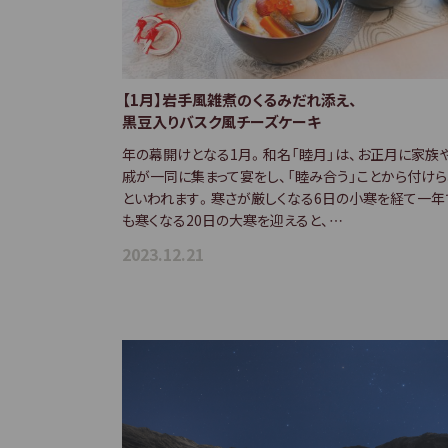
本
文
へ
移
【1月】岩手風雑煮のくるみだれ添え、
動
黒豆入りバスク風チーズケーキ
し
年の幕開けとなる1月。和名「睦月」は、お正月に家族
ま
戚が一同に集まって宴をし、「睦み合う」ことから付け
す
といわれます。寒さが厳しくなる6日の小寒を経て一年
も寒くなる20日の大寒を迎えると、…
サ
イ
2023.12.21
ト
共
通
情
報
へ
移