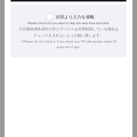
サ
イ
次回より入力を省略
CULTURE
ト
Please check it,if you want to skip this step from next time.
※20歳未満未成年の方とデバイスを共用利用している場合は
内
チェックを入れないようお願い致します。
幸せを呼ぶ「十日戎」って関西だ
共
※Please do not check it, if you share your PC with people under 20
通
years old of age.
けの祭りなの？と神社の人に聞い
メ
てみた
ニ
ュ
2017.01.10
ー
へ
移
動
し
ま
す