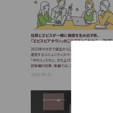
動
し
ま
す
住民とヱビスが一緒に価値を生み出す街、
「ヱビスビアタウン」のこれまでとこれから。〈後編
2023年の９月で誕生から1周年を迎えた、ヱビスビー
運営するコミュニティスペース「ヱビスビアタウン」。そ
「中の人」たちに、立ち上げからの1年間を振り返っても
前後編の記事、後編では、コミュニ…
2023.09.21