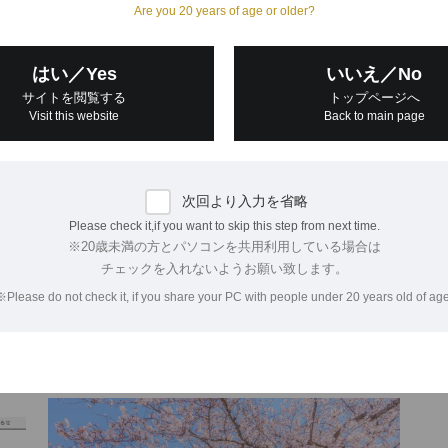
Are you 20 years of age or older?
はい／Yes
いいえ／No
サイトを閲覧する
トップページへ
Visit this website
Back to main page
知っているようで知らない、お盆の謎を考える。
令
ギ
次回より入力を省略
当たり前のようにやってくる、お盆。家族で旅行をしたり、故
Please check it,if you want to skip this step from next time.
える
郷に帰って親戚一同で集まったり。新幹線や飛行機、高速
お
※20歳未満の方とパソコンを共用利用している場合は
飾り
道路が混雑する様子はさながら夏の風物詩です。ではいっ
ど、
チェックを入れないようお願い致します。
る水
たい、お盆とはどのような行事なのでしょ…
る贈
※Please do not check it, if you share your PC with people under 20 years old of age
さん
2023.07.13
202