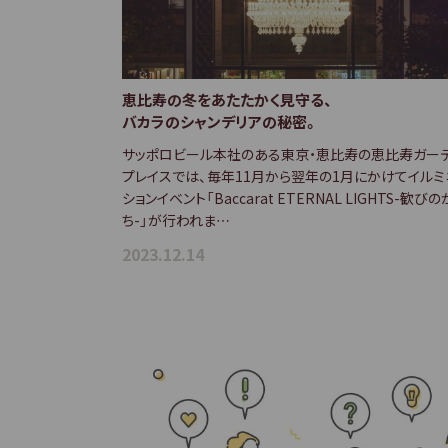
本
文
へ
移
恵比寿の冬をあたたかく見守る、
動
バカラのシャンデリアの秘密。
し
サッポロビール本社のある東京・恵比寿の恵比寿ガー
ま
プレイスでは、毎年11月から翌年の1月にかけてイルミ
す
ションイベント「Baccarat ETERNAL LIGHTS-歓び
ち-」が行われま…
サ
イ
2023.12.14
ト
共
通
情
報
へ
移