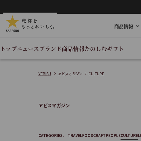
ペ
ー
ジ
商品情報
内
を
移
トップ
ニュース
ブランド
商品情報
たのしむ
ギフト
動
す
る
YEBISU
ヱビスマガジン
CULTURE
た
め
の
ヱビスマガジン
リ
ン
ク
で
CATEGORIES:
TRAVEL
FOOD
CRAFT
PEOPLE
CULTURE
L
す