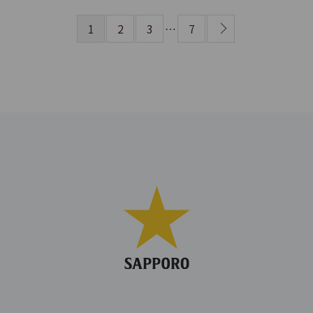
1
2
3
…
7