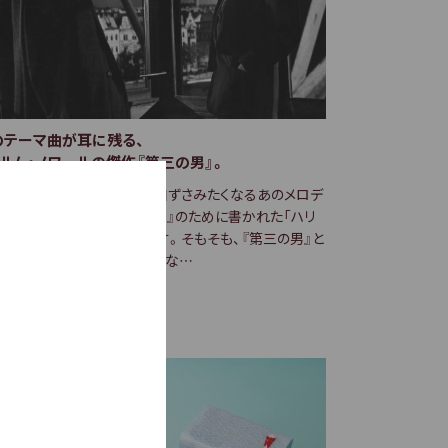
のテーマ曲が耳に残る、
ィルム・ノワールの傑作『第三の男』。
スのCMでお馴染みのつい口ずさみたくなるあのメロデ
もとは不朽の名作『第三の男』のために書かれた「ハリ
ライムのテーマ」という曲です。そもそも、『第三の男』と
のような話なのでしょうか。な…
3.08.24