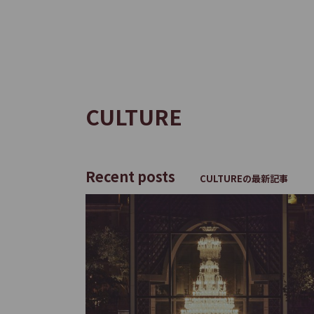
サ
イ
ト
内
共
CULTURE
通
メ
ニ
ュ
Recent posts
CULTUREの最新記事
ー
へ
移
動
し
ま
す