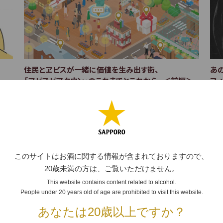
住民とヱビスが一緒に価値を生み出す街、
あ
〉
「ヱビスビアタウン」のこれまでとこれから。＜前編＞
フ
ルの
ヱビスビールの“中の人”たちとファンが集うコミュニティサ
ヱビ
の
イト「ヱビスビアタウン」。美味しいビールの飲み方から
ィ。
らう
日々のちょっとした出来事まで、それぞれが自由に発信しな
ー・
がら交流して、暮らしを彩る“縁”を深…
はど
2023.09.14
202
このサイトはお酒に関する情報が含まれておりますので、
20歳未満の方は、ご覧いただけません。
This website contains content related to alcohol.
People under 20 years old of age are prohibited to visit this website.
あなたは20歳以上ですか？