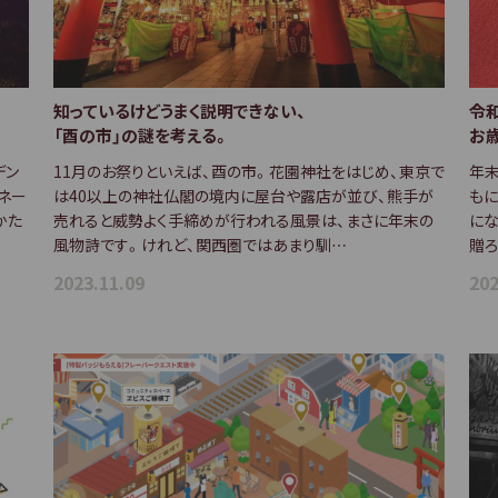
知っているけどうまく説明できない、
令
「酉の市」の謎を考える。
お
デン
11月のお祭りといえば、酉の市。花園神社をはじめ、東京で
年
ネー
は40以上の神社仏閣の境内に屋台や露店が並び、熊手が
もに
のかた
売れると威勢よく手締めが行われる風景は、まさに年末の
に
風物詩です。けれど、関西圏ではあまり馴…
贈ろ
2023.11.09
202